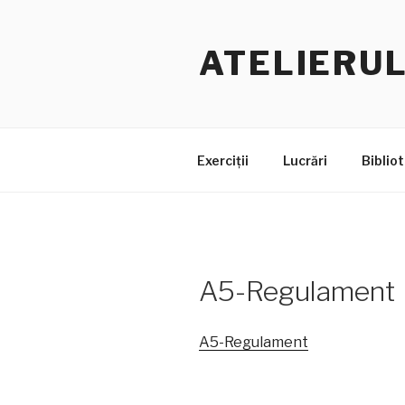
Skip
to
ATELIERUL
content
Exerciții
Lucrări
Bibliot
A5-Regulament
A5-Regulament