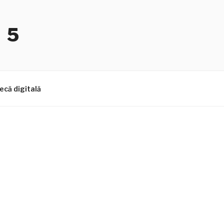
 5
ecă digitală