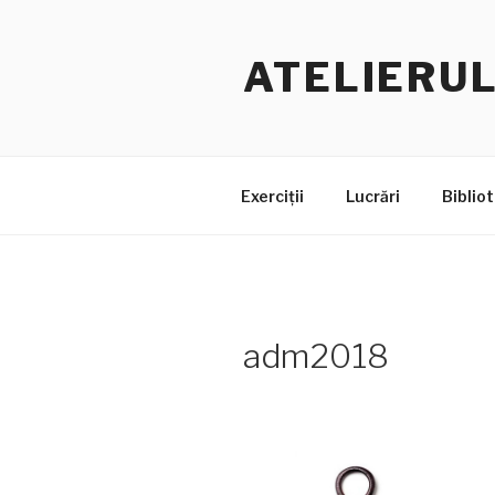
Skip
to
ATELIERUL
content
Exerciții
Lucrări
Bibliot
adm2018