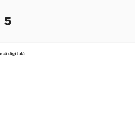
 5
ecă digitală